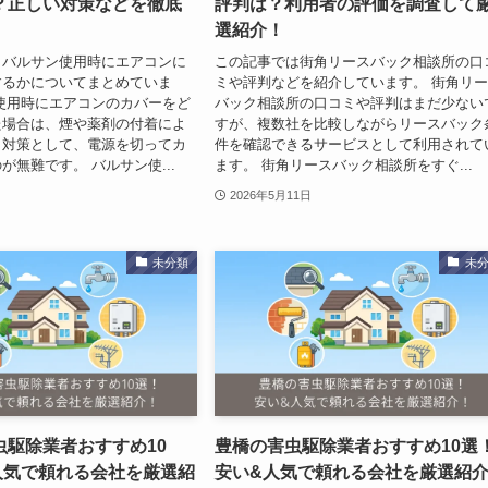
？正しい対策などを徹底
評判は？利用者の評価を調査して
選紹介！
、バルサン使用時にエアコンに
この記事では街角リースバック相談所の口
するかについてまとめていま
ミや評判などを紹介しています。 街角リ
使用時にエアコンのカバーをど
バック相談所の口コミや評判はまだ少ない
た場合は、煙や薬剤の付着によ
すが、複数社を比較しながらリースバック
イ対策として、電源を切ってカ
件を確認できるサービスとして利用されて
が無難です。 バルサン使...
ます。 街角リースバック相談所をすぐ...
2026年5月11日
未分類
未
虫駆除業者おすすめ10
豊橋の害虫駆除業者おすすめ10選
人気で頼れる会社を厳選紹
安い&人気で頼れる会社を厳選紹