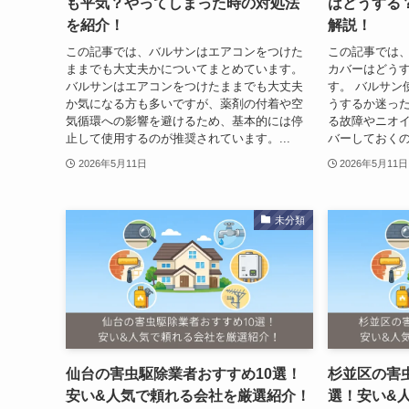
も平気？やってしまった時の対処法
はどうする
を紹介！
解説！
この記事では、バルサンはエアコンをつけた
この記事では
ままでも大丈夫かについてまとめています。
カバーはどう
バルサンはエアコンをつけたままでも大丈夫
す。 バルサン
か気になる方も多いですが、薬剤の付着や空
うするか迷っ
気循環への影響を避けるため、基本的には停
る故障やニオ
止して使用するのが推奨されています。...
バーしておくの
2026年5月11日
2026年5月11日
未分類
仙台の害虫駆除業者おすすめ10選！
杉並区の害
安い&人気で頼れる会社を厳選紹介！
選！安い&