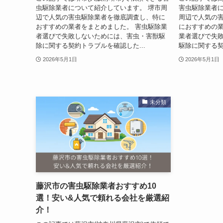
虫駆除業者について紹介しています。 堺市周
害虫駆除業者に
辺で人気の害虫駆除業者を徹底調査し、特に
周辺で人気の
おすすめの業者をまとめました。 害虫駆除業
におすすめの業
者選びで失敗しないためには、害虫・害獣駆
業者選びで失
除に関する契約トラブルを確認した...
駆除に関する契
2026年5月1日
2026年5月1日
未分類
藤沢市の害虫駆除業者おすすめ10
選！安い&人気で頼れる会社を厳選紹
介！