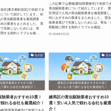
この記事では豊橋(愛知県豊橋市)で依頼で
害虫駆除業者について紹介しています。 
並区(東京都杉並区)で依頼でき
区周辺で人気の害虫駆除業者を徹底調査し
について紹介しています。 杉
特におすすめの業者をまとめました。 害
気の害虫駆除業者を徹底調査
除業者選びで失敗しないためには、害虫・
めの業者をまとめました。 害
獣駆除に関する契約トラブルを確認...
びで失敗しないためには、害
関する契約トラブルを確...
2026年5月1日
未分類
未
駆除業者おすすめ10選！
練馬区の害虫駆除業者おすすめ10
で頼れる会社を厳選紹介！
選！安い&人気で頼れる会社を厳
介！
崎(群馬県高崎市)で依頼できる