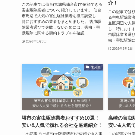
介！
この記事では仙台(宮城県仙台市)で依頼できる
害虫駆除業者について紹介しています。 仙台
この記事では杉
市周辺で人気の害虫駆除業者を徹底調査し、
る害虫駆除業者
特におすすめの業者をまとめました。 害虫駆
並区周辺で人
除業者選びで失敗しないためには、害虫・害
し、特におすす
獣駆除に関する契約トラブルを確認...
虫駆除業者選
虫・害獣駆除に
2026年5月3日
2026年5月1日
未分類
堺市の害虫駆除業者おすすめ10選！
高崎の害虫
安い&人気で頼れる会社を厳選紹介！
安い&人気
この記事では堺市(大阪府堺市)で依頼できる害
この記事では高